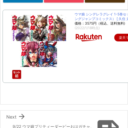
ウマ娘 シンデレラグレイ 1-5巻セ
ングジャンプコミックス） [ 久住 太
価格：3575円（税込、送料無料)
(2022/1/18時点)
楽天

Next
9/22 ウマ娘プリティーダービーおはガチャ、