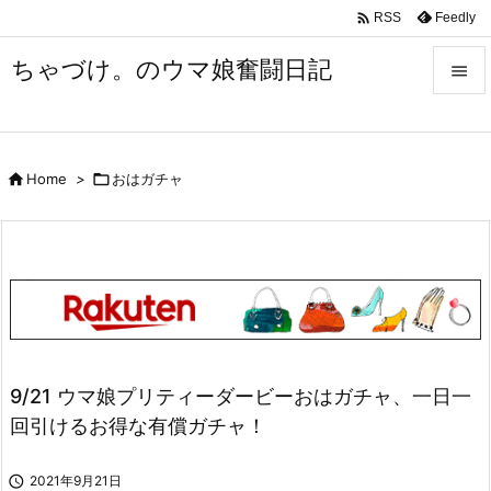

Feedly
RSS
ちゃづけ。のウマ娘奮闘日記


Menu


Home
>

おはガチャ
Sidebar

Prev

Next

Search
9/21 ウマ娘プリティーダービーおはガチャ、一日一
回引けるお得な有償ガチャ！

2021年9月21日