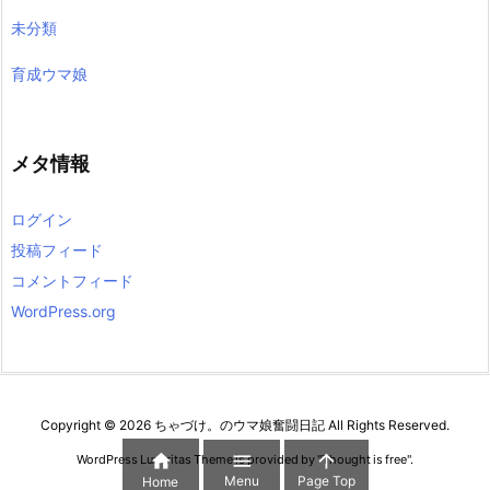
未分類
育成ウマ娘
メタ情報
ログイン
投稿フィード
コメントフィード
WordPress.org
Copyright ©
2026
ちゃづけ。のウマ娘奮闘日記
All Rights Reserved.



WordPress Luxeritas Theme is provided by "
Thought is free
".
Menu
Page Top
Home