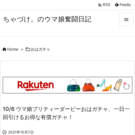

Feedly
RSS
ちゃづけ。のウマ娘奮闘日記


Menu


Home
>

おはガチャ
Sidebar

Prev

Next

Search
10/6 ウマ娘プリティーダービーおはガチャ、一日一
回引けるお得な有償ガチャ！

2021年10月7日