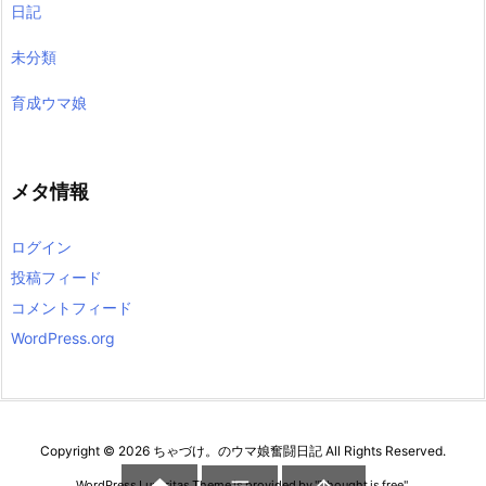
日記
未分類
育成ウマ娘
メタ情報
ログイン
投稿フィード
コメントフィード
WordPress.org
Copyright ©
2026
ちゃづけ。のウマ娘奮闘日記
All Rights Reserved.
WordPress Luxeritas Theme is provided by "
Thought is free
".