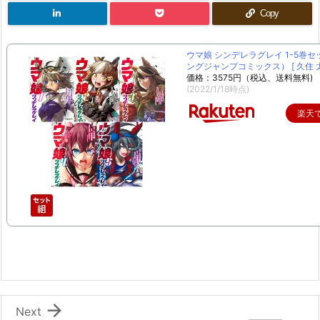
Copy
ウマ娘 シンデレラグレイ 1-5巻セ
ングジャンプコミックス） [ 久住 太
価格：3575円（税込、送料無料)
(2022/1/18時点)
楽天

Next