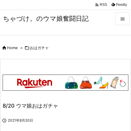

Feedly
RSS
ちゃづけ。のウマ娘奮闘日記


Menu


Home
>

おはガチャ
Sidebar

Prev

Next

Search
8/20 ウマ娘おはガチャ

2021年8月20日