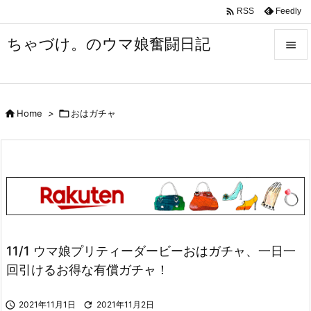

Feedly
RSS
ちゃづけ。のウマ娘奮闘日記


Menu


Home
>

おはガチャ
Sidebar

Prev

Next

Search
11/1 ウマ娘プリティーダービーおはガチャ、一日一
回引けるお得な有償ガチャ！

2021年11月1日

2021年11月2日