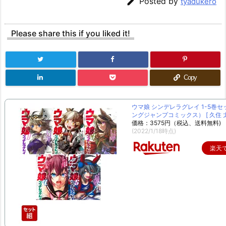

Posted by
tyadukero
Please share this if you liked it!
Copy
ウマ娘 シンデレラグレイ 1-5巻セ
ングジャンプコミックス） [ 久住 太
価格：3575円（税込、送料無料)
(2022/1/18時点)
楽天