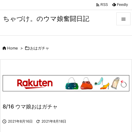

Feedly
RSS
ちゃづけ。のウマ娘奮闘日記


Menu


Home
>

おはガチャ
Sidebar

Prev

Next

Search
8/16 ウマ娘おはガチャ

2021年8月16日

2021年8月18日