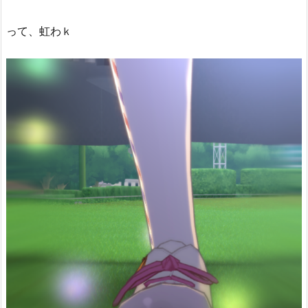
って、虹わｋ