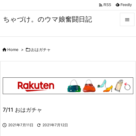

Feedly
RSS
ちゃづけ。のウマ娘奮闘日記


Menu


Home
>

おはガチャ
Sidebar

Prev

Next

Search
7/11 おはガチャ

2021年7月11日

2021年7月12日