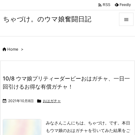

Feedly
RSS
ちゃづけ。のウマ娘奮闘日記


Menu


Home
>
Sidebar

Prev

10/8 ウマ娘プリティーダービーおはガチャ、一日一
Next
回引けるお得な有償ガチャ！

Search

2021年10月8日

おはガチャ
みなさんこんにちは、ちゃづけ。です。
本日
もウマ娘のおはガチャを引いてみた結果をご