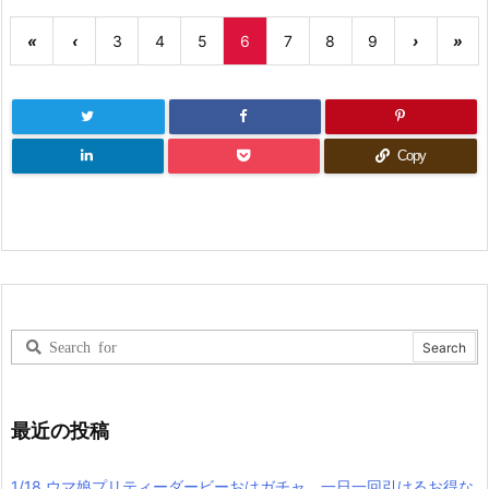
«
‹
3
4
5
6
7
8
9
›
»
Copy
最近の投稿
1/18 ウマ娘プリティーダービーおはガチャ、一日一回引けるお得な