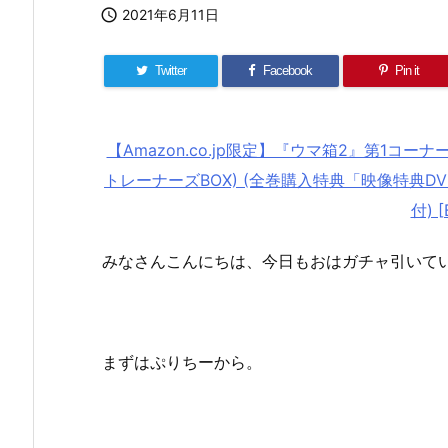

2021年6月11日
Twitter
Facebook
Pin it
【Amazon.co.jp限定】『ウマ箱2』第1コーナ
トレーナーズBOX) (全巻購入特典「映像特典D
付) [
みなさんこんにちは、今日もおはガチャ引いて
まずはぷりちーから。