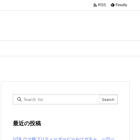

Feedly
RSS
最近の投稿
1/18 ウマ娘プリティーダービーおはガチャ、一日一