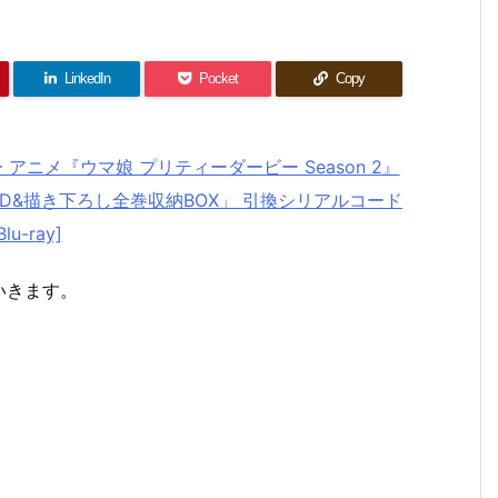
LinkedIn
Pocket
Copy
ー アニメ『ウマ娘 プリティーダービー Season 2』
VD&描き下ろし全巻収納BOX」 引換シリアルコード
Blu-ray]
いきます。