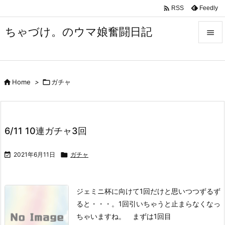

Feedly
RSS
ちゃづけ。のウマ娘奮闘日記


Menu


Home
>

ガチャ
Sidebar

Prev

6/11 10連ガチャ3回
Next


2021年6月11日

ガチャ
Search
ジェミニ杯に向けて1回だけと思いつつずるず
ると・・・。
1回引いちゃうと止まらなくなっ
ちゃいますね。
まずは1回目