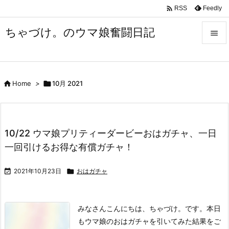

Feedly
RSS
ちゃづけ。のウマ娘奮闘日記


Menu


Home
>

10月 2021
Sidebar

Prev

10/22 ウマ娘プリティーダービーおはガチャ、一日
Next
一回引けるお得な有償ガチャ！

Search

2021年10月23日

おはガチャ
みなさんこんにちは、ちゃづけ。です。
本日
もウマ娘のおはガチャを引いてみた結果をご